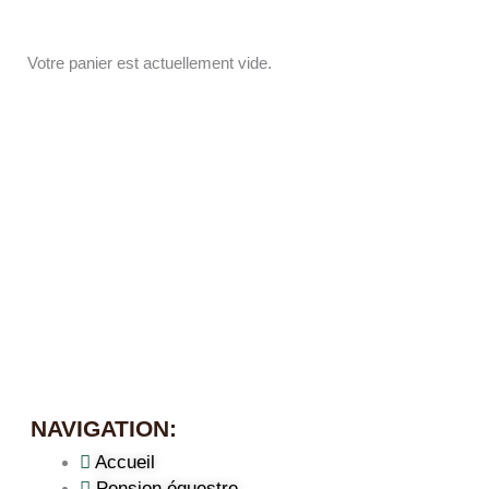
Aller
au
Votre panier est actuellement vide.
contenu
NAVIGATION:
Accueil
Pension équestre